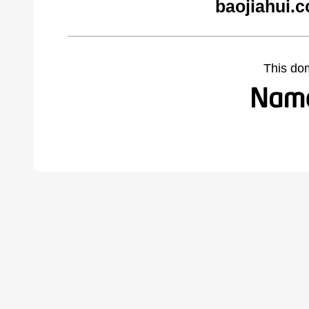
baojiahui.
This do