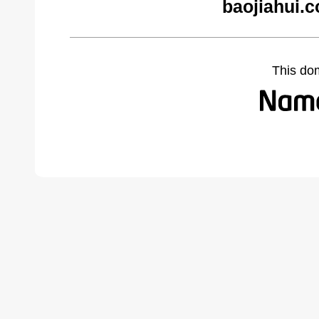
baojiahui.
This do