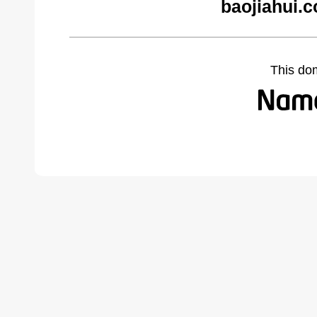
baojiahui.
This do