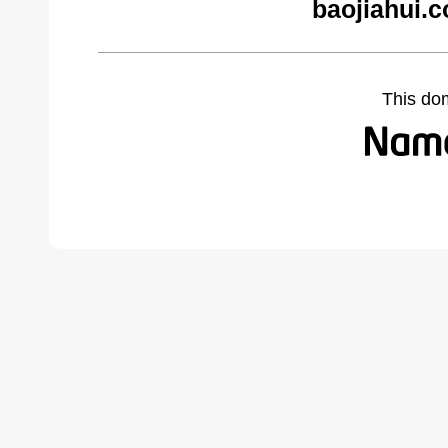
baojiahui.
This do