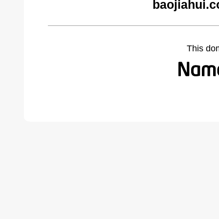
baojiahui.
This do