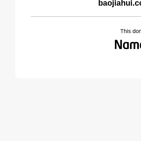
baojiahui.
This do