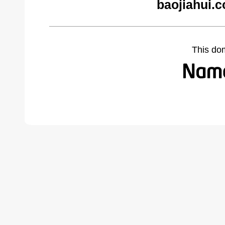
baojiahui.
This do